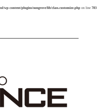
l/wp-content/plugins/sungrove/lib/class.customize.php
on line
783