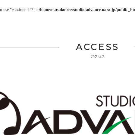
to use "continue 2"? in
/home/naradancer/studio-advance.nara.jp/public_htm
ACCESS
アクセス