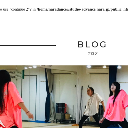
to use "continue 2"? in
/home/naradancer/studio-advance.nara.jp/public_htm
BLOG
ブログ