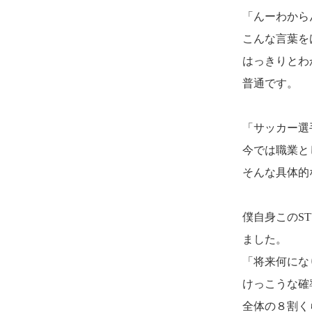
「んーわから
こんな言葉を
はっきりとわ
普通です。
「サッカー選
今では職業と
そんな具体的
僕自身このST
ました。
「将来何にな
けっこうな確
全体の８割く