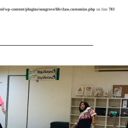
l/wp-content/plugins/sungrove/lib/class.customize.php
on line
783