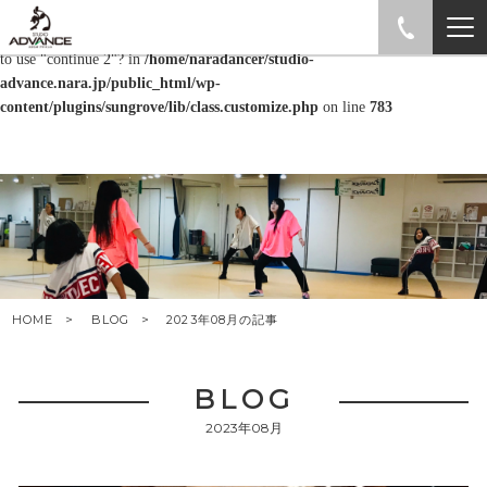
Warning
: "continue" targeting switch is equivalent to "break". Did you mean
to use "continue 2"? in
/home/naradancer/studio-
advance.nara.jp/public_html/wp-
content/plugins/sungrove/lib/class.customize.php
on line
783
HOME
BLOG
2023年08月の記事
BLOG
2023年08月