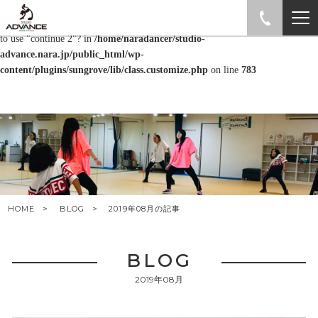
Warning
: "continue" targeting switch is equivalent to "break". Did you mean
to use "continue 2"? in
/home/naradancer/studio-
advance.nara.jp/public_html/wp-
content/plugins/sungrove/lib/class.customize.php
on line
783
HOME
BLOG
2019年08月の記事
BLOG
2019年08月