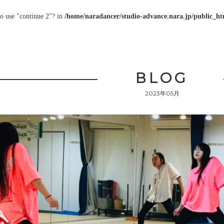
to use "continue 2"? in
/home/naradancer/studio-advance.nara.jp/public_htm
BLOG
2023年05月