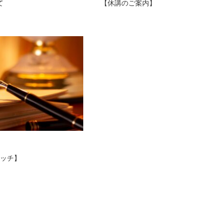
て
【休講のご案内】
イッチ】