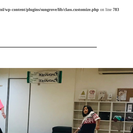
l/wp-content/plugins/sungrove/lib/class.customize.php
on line
783