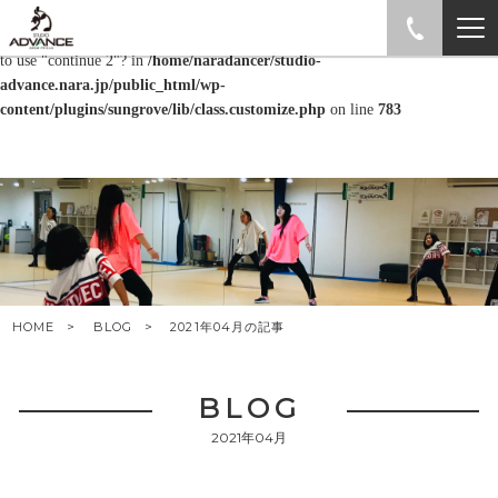
Warning
: "continue" targeting switch is equivalent to "break". Did you mean
to use "continue 2"? in
/home/naradancer/studio-
advance.nara.jp/public_html/wp-
content/plugins/sungrove/lib/class.customize.php
on line
783
HOME
BLOG
2021年04月の記事
BLOG
2021年04月