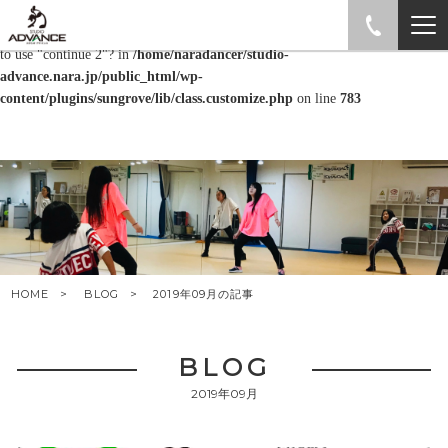
Warning
: "continue" targeting switch is equivalent to "break". Did you mean
to use "continue 2"? in
/home/naradancer/studio-
advance.nara.jp/public_html/wp-
content/plugins/sungrove/lib/class.customize.php
on line
783
HOME
BLOG
2019年09月の記事
BLOG
2019年09月