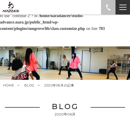
Warning
: "continue" targeting switch is equivalent to "break". Did you mean
to use "continue 2"? in
/home/naradancer/studio-
advance.nara.jp/public_html/wp-
content/plugins/sungrove/lib/class.customize.php
on line
783
HOME
BLOG
2020年06月の記事
BLOG
2020年06月