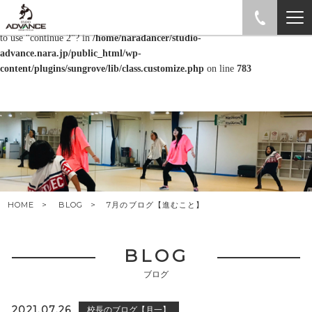
Warning
: "continue" targeting switch is equivalent to "break". Did you mean
to use "continue 2"? in
/home/naradancer/studio-
advance.nara.jp/public_html/wp-
content/plugins/sungrove/lib/class.customize.php
on line
783
HOME
BLOG
7月のブログ【進むこと】
BLOG
ブログ
2021.07.26
校長のブログ【月一】