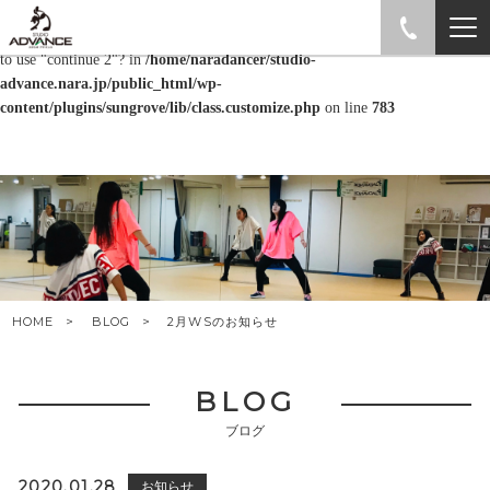
Warning
: "continue" targeting switch is equivalent to "break". Did you mean
to use "continue 2"? in
/home/naradancer/studio-
advance.nara.jp/public_html/wp-
content/plugins/sungrove/lib/class.customize.php
on line
783
HOME
BLOG
2月WSのお知らせ
BLOG
ブログ
2020.01.28
お知らせ