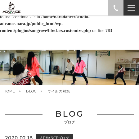
Warning
: "continue" targeting switch is equivalent to "break". Did you mean
to use "continue 2"? in
/home/naradancer/studio-
advance.nara.jp/public_html/wp-
content/plugins/sungrove/lib/class.customize.php
on line
783
HOME
BLOG
ウイルス対策
BLOG
ブログ
2020.02.18
ADVANCEブログ