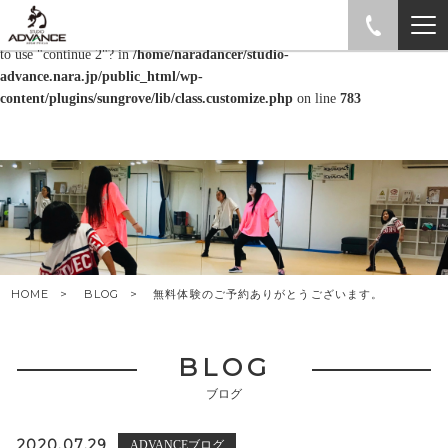
Warning
: "continue" targeting switch is equivalent to "break". Did you mean
to use "continue 2"? in
/home/naradancer/studio-
advance.nara.jp/public_html/wp-
content/plugins/sungrove/lib/class.customize.php
on line
783
HOME
BLOG
無料体験のご予約ありがとうございます。
BLOG
ブログ
2020.07.29
ADVANCEブログ