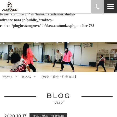
Warning
: "continue" targeting switch is equivalent to "break". Did you mean
to use "continue 2"? in
/home/naradancer/studio-
advance.nara.jp/public_html/wp-
content/plugins/sungrove/lib/class.customize.php
on line
783
HOME
BLOG
【休会・退会・注意事項】
BLOG
ブログ
2020.10.13
休会・退会・注意事項