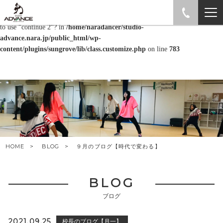
Warning
: "continue" targeting switch is equivalent to "break". Did you mean
to use "continue 2"? in
/home/naradancer/studio-
advance.nara.jp/public_html/wp-
content/plugins/sungrove/lib/class.customize.php
on line
783
HOME
BLOG
９月のブログ【時代で変わる】
BLOG
ブログ
2021.09.25
校長のブログ【月一】