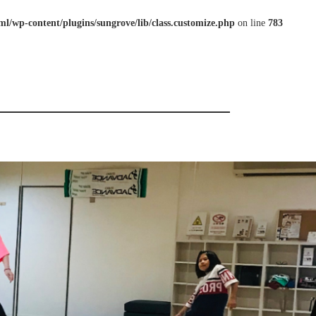
l/wp-content/plugins/sungrove/lib/class.customize.php
on line
783