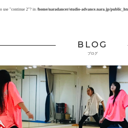
to use "continue 2"? in
/home/naradancer/studio-advance.nara.jp/public_htm
BLOG
ブログ